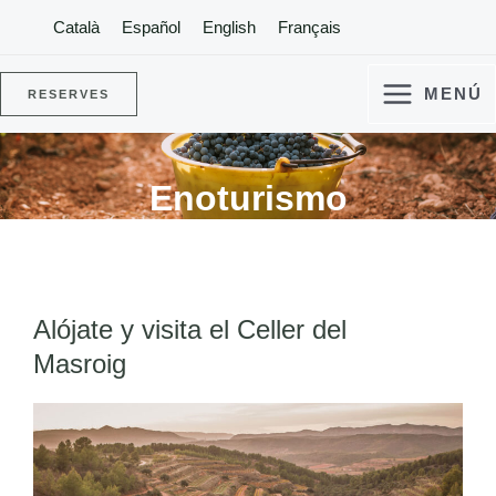
Català
Español
English
Français
MENÚ
RESERVES
Enoturismo
Alójate y visita el Celler del
Masroig