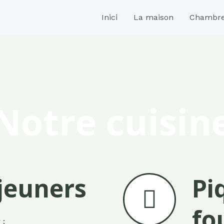
Inici
La maison
Chambr
Notre cuisin
éjeuners
Pi
fo
 :