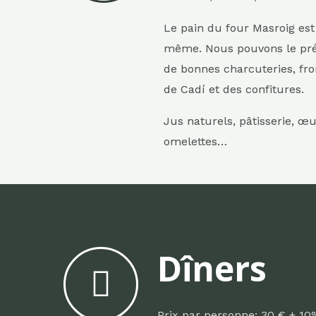
Le pain du four Masroig est
même. Nous pouvons le prép
de bonnes charcuteries, fr
de Cadí et des confitures.
Jus naturels, p
âtisserie,
œuf
omelettes…
Dîners
Prix par personne: 30 € + 10