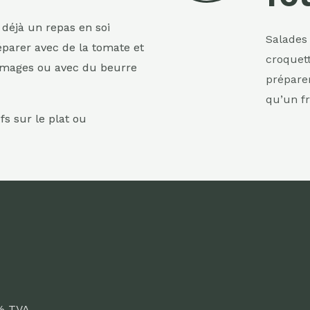
 déjà un repas en soi
Salades 
arer avec de la tomate et
croquett
omages ou avec du beurre
préparer
qu’un fr
s sur le plat ou
% TVA.