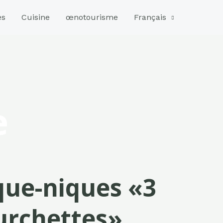
es
Cuisine
œnotourisme
Français
e
que-niques «3
urchettes»